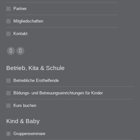
Partner
Mitgliedschaften
Kontakt
Facebook
Instagram
page
page
Betrieb, Kita & Schule
opens
opens
in
in
Betriebliche Ersthelfende
new
new
Bildungs- und Betreuungseinrichtungen für Kinder
window
window
Kurs buchen
Kind & Baby
Gruppenseminare