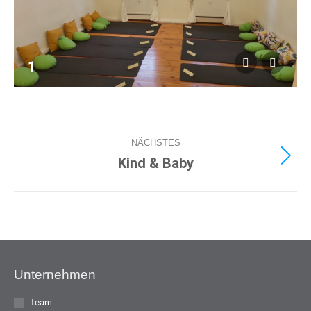
1
Album-
NÄCHSTES
Navigation
Kind & Baby
Nächstes
Album:
Unternehmen
Team