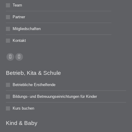
Team
Partner
Mitgliedschaften
Kontakt
Facebook
Instagram
page
page
Betrieb, Kita & Schule
opens
opens
in
in
Betriebliche Ersthelfende
new
new
Bildungs- und Betreuungseinrichtungen für Kinder
window
window
Kurs buchen
Kind & Baby